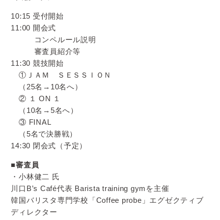
10:15 受付開始
11:00 開会式
コンペルール説明
審査員紹介等
11:30 競技開始
①ＪＡＭ ＳＥＳＳＩＯＮ
（25名→10名へ）
② １ ON １
（10名→5名へ）
③ FINAL
（5名で決勝戦）
14:30 閉会式（予定）
■審査員
・小林健二 氏
川口B’s Café代表 Barista training gymを主催
韓国バリスタ専門学校「Coffee probe」エグゼクティブ
ディレクター